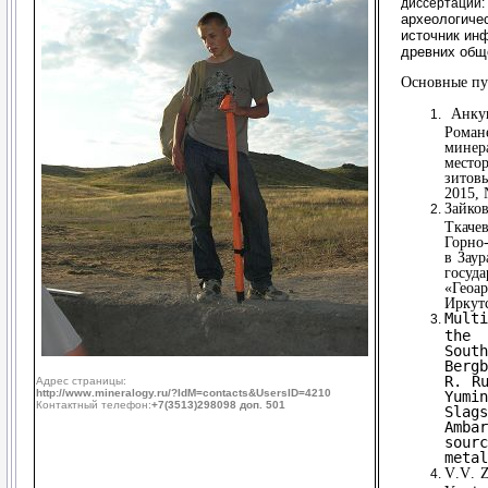
диссертации:
археологиче
источник ин
древних обще
Основные пу
Анкуш
Роман
мине
место
зитов
2015, 
Зайко
Ткаче
Горно
в Заур
госу
«Геоа
Иркутс
Mult
the 
Sout
Berg
R. R
Адрес страницы:
http://www.mineralogy.ru/?IdM=contacts&UsersID=4210
Yumi
Контактный телефон:
+7(3513)298098 доп. 501
Slag
Amba
sou
metal
V
.
V
.
Z