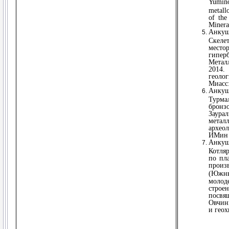
Yumin
metall
of the
Minera
Анкуш
Скел
мест
гипе
Метал
2014.
геоло
Миасс:
Анкуш
Турм
брон
Заур
метал
архео
ИМин 
Анкуш
Котля
по пл
произ
(Южны
молод
строе
посвя
Овчин
и геох