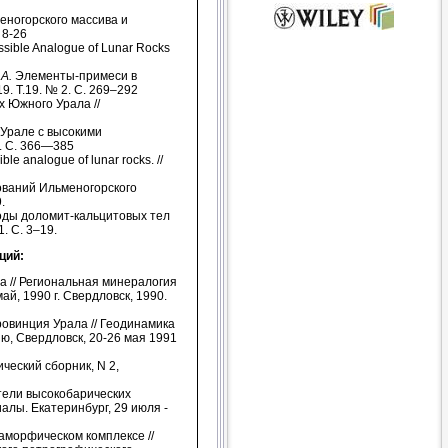
ногорского массива и
 8-26
ossible Analogue of Lunar Rocks
 А.
Элементы-примеси в
. Т.19. № 2. С. 269–292
 Южного Урала //
 Урале с высокими
3. С. 366—385
ible analogue of lunar rocks. //
ований Ильменогорского
.
оды доломит-кальцитовых тел
. С. 3–19.
ций:
 // Региональная минералогия
й, 1990 г. Свердловск, 1990.
овинция Урала // Геодинамика
, Свердловск, 20-26 мая 1991
ческий сборник, N 2,
тели высокобарических
алы. Екатеринбург, 29 июля -
аморфическом комплексе //