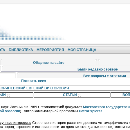
ОТА
БИБЛИОТЕКА
МЕРОПРИЯТИЯ
МОЯ СТРАНИЦА
Общение на сайте
Были недавно сервере
Все вопросы с ответами
Показать всех
КОРИНЕВСКИЙ ЕВГЕНИЙ ВИКТОРОВИЧ
ФИИ
СТАТЬИ
ВОП
(0)
(0)
.наук. Закончил в 1989 г. геологический факультет
Московского государствен
ой геологии
). Автор компьютерной программы
PetroExplorer
.
аучные интересы:
Строение и история развития древних метаморфических к
х пород, строение и история развития древних складчатых поясов, геокомпь