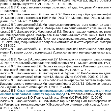
тизм, метаморфизм и глубинное строение Урала: Тезисы докладов VI Уральс
ания. Екатеринбург:УрО РАН, 1997. Ч.1. С.189-192.
евский Е.В.
Ставролитовые сланцы окрестностей дер. Кундравы // Известия Ч
1. Челябинск. 1998.
евский В.Г., Кориневский Е.В., Вализер Н.И.
Новые породообразующие амфиб
 Ильменогорского комплекса 1998 ИМин УрО РАН Минералогия Урала. Материа
ания. Том 1. Миасс. С.148-150
евский В.Г., Кориневский Е.В.
Минеральные геотермометры в кварцитах сланц
УрО РАН. Минералогия Урала. Материалы III-го регионального совещания. Том
евский В.Г., Вализер Н.И., Кориневский Е.В.
Первые находки чермакитов в ме
АН. Минералогия Урала. Материалы III-го регионального совещания. Том 1. Ми
евский В.Г., Кориневский Е.В.
Признаки существования допалеозойской олис
. // Тектоника, геодинамика и процессы магматизма и метаморфизма. Материа
 С. 318-320.
евский В.Г., Кориневский Е.В.
Причины потенциальной платиноносности квар
ления Ильменогорского комплекса // Уральская летняя минералогическая школ
-166
евский Е.В., Попов В.А., Кориневский В.Г.
Минералогия ставролитовых сланце
й Урал) // Уральский минералогический сборник № 11. Миасс: ИМин УрО РАН,
евский В.Г., Кориневский Е.В.
Первая находка фассаита в Ильменогорском ком
алогический сборник №12. Миасс: ИМин УрО РАН, 2002. С. 7-17.
евский В.Г., Кориневский Е.В., Котляров В.А., Чурин Е.И.
Необычные ванадиев
ский минералогический сборник №12. Миасс: ИМин УрО РАН, 2003. С. 18-26
евский В.Г., Кориневский Е.В.
Разнообразие минерального состава амфиболи
Ильменогорского комплекса // Минералогия Урала-2003. Т.1. Общие вопросы 
ое издание. Миасс: ИМин УрО РАН, 2003. С.74-84.
евский Е.В.
Опыт применения прикладных графических программ для опр
ношения минералов в шлифах горных пород
// Материалы пятых Всероссийс
нского минералога В.О. Полякова. Миасс: ИМин УрО РАН, 2004. С. 60-65.
евский В.Г., Кориневский Е.В.
Реликтовые горные породы Ильменогорского м
) // Материалы международного (Х Всероссийского) петрограф. совещ. Апатит
а РАН, 2005. С. 107-108.