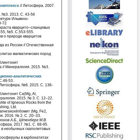
комплексе
// Литосфера. 2007.
 №3. 2013. С. 43-56
уктуре Ильмено-
8-72
зраста кварцито–сланцевых
455, №5. С.553-555.
в о природе кварцитов
а из России // Отечественная
олитах магматических пород
Клинтонит
// Минералогия. 2015. №3.
ационно-аналитических
С.48-53.
Литосфера. №6. 2015. С. 136-
Клинтонит Ca(Mg, Al,
алогия. 2015. № 3. С. 12–22.
lite of Igneous Rocks from the
shing, Ltd.
гнезиохёгбомит (Mg, Fe2,
я. 2016. № 2. С. 20–33.
иронов А.Б., Штенберг М.В.
фера. 2017. №1. С. 68-95.
 в необычных скаполитовых
росферулы в карбонатитах