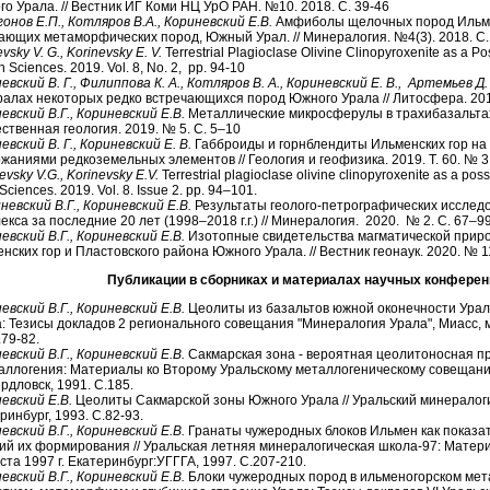
о Урала. // Вестник ИГ Коми НЦ УрО РАН. №10. 2018. С. 39-46
онов Е.П., Котляров В.А., Кориневский Е.В.
Амфиболы щелочных пород Ильме
ющих метаморфических пород, Южный Урал. // Минералогия. №4(3). 2018. С.
vsky V. G., Korinevsky E. V.
Terrestrial Plagioclase Olivine Clinopyroxenite as a P
th Sciences. 2019. Vol. 8, No. 2, pp. 94-10
евский В. Г., Филиппова К. А., Котляров В. А., Кориневский Е. В., Артемьев Д.
алах некоторых редкo встречающихся пород Южного Урала // Литосфера. 2019
евский В.Г., Кориневский Е.В.
Металлические микросферулы в трахибазальтах
ственная геология. 2019. № 5. С. 5–10
евский В. Г., Кориневский Е. В.
Габброиды и горнблендиты Ильменских гор на
жаниями редкоземельных элементов // Геология и геофизика. 2019. Т. 60. № 
evsky V.G., Korinevsky E.V.
Terrestrial plagioclase olivine clinopyroxenite as a poss
Sciences. 2019. Vol. 8. Issue 2. pp. 94–101.
невский В.Г., Кориневский Е.В.
Результаты геолого-петрографических исслед
екса за последние 20 лет (1998–2018 г.г.) // Минералогия. 2020. № 2. С. 67–99
евский В.Г., Кориневский Е.В.
Изотопные свидетельства магматической прир
нских гор и Пластовского района Южного Урала. // Вестник геонаук. 2020. № 11
Публикации в сборниках и материалах научных конферен
евский В.Г., Кориневский Е.В.
Цеолиты из базальтов южной оконечности Урала
: Тезисы докладов 2 регионального совещания "Минералогия Урала", Миасс, ма
.79-82.
евский В.Г., Кориневский Е.В.
Сакмарская зона - вероятная цеолитоносная пр
аллогения: Материалы ко Второму Уральскому металлогеническому совещанию
вердловск, 1991. С.185.
евский Е.В.
Цеолиты Сакмарской зоны Южного Урала // Уральский минералоги
ринбург, 1993. С.82-93.
евский В.Г., Кориневский Е.В.
Гранаты чужеродных блоков Ильмен как показа
ий их формирования // Уральская летняя минералогическая школа-97: Матери
уста 1997 г. Екатеринбург:УГГГА, 1997. С.207-210.
евский В.Г., Кориневский Е.В.
Блоки чужеродных пород в ильменогорском мет