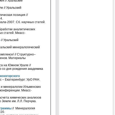
н // Уральский
е // Уральский
ическая позиция //
4.
ала-2007. Сб. научных статей.
бработки аналитических
ых статей. Миасс-
р
// Уральский
ральский минералогический
плексе! // Структурно–
генов. Материалы
са на Южном Урале //
 со дня рождения академика
меногорского
с – Екатеринбург: УрО РАН.
 и минералогии Ильменских
 конференции. Миасс-
асчета химических анализов
 Земле им. Л.Л. Перчука.
ограммы
// Минералогия
220.