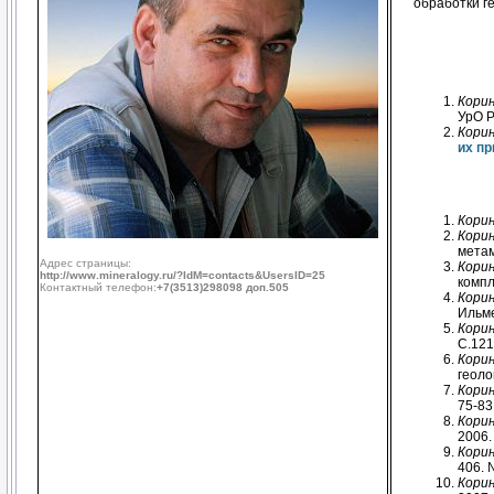
обработки г
Корин
УрО Р
Корин
их п
Корин
Корин
метам
Адрес страницы:
Корин
http://www.mineralogy.ru/?IdM=contacts&UsersID=25
компл
Контактный телефон:
+7(3513)298098 доп.505
Корин
Ильме
Корин
С.121
Корин
геоло
Корин
75-83
Корин
2006.
Корин
406. 
Корин