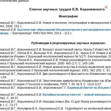
еологических данных.
Список научных трудов Е.В. Кориневского
Монографии:
евский В.Г., Кориневский Е.В.
Новое в геологии, петрографии и минералогии 
АН, 2006. 102 с.
евский Е.В.
Хаотические образования Ильменогорского метаморфического
рирода
. – Екатеринбург: РИО УрО РАН, 2013. - 112 с.
Публикации в рецензируемых научных журналах:
евский В.Г., Кориневский Е.В.
Возраст косистекской свиты Урала // Известия А
евский В.Г., Попов В.А., Вализер Н.И., Кориневский Е.В., Чурин Е.И.
Новые и м
орфитов Ильмен // Уральский геологический журнал № 5(17). Екатеринбург. 20
евский В.Г., Попов В.А., Кориневский Е.В.
Новые разновидности ультраосновн
ексе // Уральский геологический журнал. 2000. №5 (17). С. 145-148.
евский В.Г., Кориневский Е.В.
Новые доказательства в пользу выделения ура
ногорском комплексе // Уральский геологический журнал. 2001. №2 (20). С. 61
евский В.Г., Кориневский Е.В.
Две разновидности фассаита из Ильменских гор
-134.
евский В.Г., Кориневский Е.В.
Экзотические амфиболиты Ильменских гор (Южн
гическая позиция // Геология и геофизика, 2004. Т. 45. № 9. С. 1114-1127.
евский В.Г., Кориневский Е.В., Кориневская Г.Г.
Бариевый биотит из Ильмен
/
.
евский В.Г., Кориневский Е.В
.
Калиймагнезиогастингсит – новый минераль
 №2. С. 49-57
евский В.Г., Кориневский Е.В.
Находка новых (Ba, V) для Урала разновидностей 
№ 1. С. 73-77.
евский В.Г., Котляров В.А., Кориневский Е.В.
Геденбергит из необычной мине