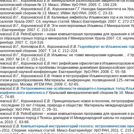
евский В.Г., Кориневский Е.В.
Минеральное разнообразие амфиболитов Ильме
алогический сборник № 13. Миасс: ИМин УрО РАН, 2005. С. 194-226.
евский В.Г., Кориневский Е.В., Кориневская Г.Г.
Находка бариобиотита на Урал
алогический сборник № 13. Миасс: ИМин УрО РАН, 2005. С. 23-33.
евский В.Г., Кориневский Е.В.
Калиевые амфиболы Ильменских гор и их геолог
алогия Урала-2007. Сб. научных статей. Миасс-Екатеринбург. 2007. С. 272-27
евский В.Г., Кориневский Е.В.
Эти неисчерпаемые Ильмены // Минералогия Ур
-Екатеринбург. 2007. С. 210-214.
евский Е.В.
PetroExplorer – новая компьютерная программа для хранения и о
х образцов горных пород и минералов // Минералогия Урала-2007. Сб. научн
ринбург. 2007. С. 314-316.
евский В.Г., Котляров В.А., Кориневский Е.В.
Геденбергит из Ильменских го
алогический сборник. 2007. Т. 14. С. 212–224.
невский
В.Г., Кориневский Е.В.
Ильмены: не токмо минералами едиными… // У
ик. 2007. № 14. С. 153–211.
евский В.Г., Кориневский Е.В.
Нет рифейским офиолитам в Ильменогорском ком
твенные комплексы и проблемы геодинамики докембрия фанерозойских оро
народной научной конференции. Екатеринбург: УрО РАН, 2008. С. 55–58.
евский В.Г., Кориневский Е.В.
Новое в петрографии Ильменогорского комплек
тизм и рудообразование /Материалы конференции, посвященной 125–летию
аварицкого. Москва: ИГЕМ РАН, 2009. С. 62-65.
евский Е.В.
Петрохимические особенности кварцито-сланцевых толщ Иль
морфического комплекса
// Уральский минералогический сборник № 16. Миас
 С. 74-85
евский В.Г., Кориневский Е.В.
Принципиально новое в геологии, петрографии
а последние 10 лет // Наука, природа и общество. Материалы международной
ринбург: УрО РАН, 2010. С. 26–31.
евский Е.В.
PetroExplorer – новая компьютерная программа для хранения и р
алов и горных пород // Тезисы докладов VI Международной школы по наукам о
а, 2010. С. 63-66.
евский Е.В.
Компьютерный инструментарий геолога: петрохимические пр
-2011. Сборник научных статей. Миасс-Екатеринбург: УрО РАН, 2011. С. 215-