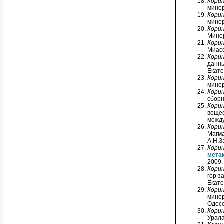
Корин
минер
Корин
минер
Корин
Минер
Корин
Миасс
Корин
данны
Екате
Корин
минер
Кори
сборн
Корин
вещес
между
Корин
Магма
А.Н.З
Корин
мета
2009.
Корин
гор з
Екате
Корин
минер
Одесс
Корин
Урала