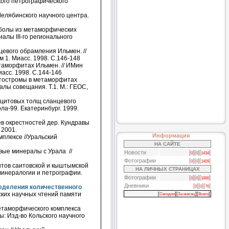
кого петрографического
елябинского научного центра.
олы из метаморфических
лы III-го регионального
евого обрамления Ильмен. //
 1. Миасс. 1998. С.146-148
таморфитах Ильмен. // ИМин
асс. 1998. С.144-146
тостромы в метаморфитах
лы совещания. Т.1. М.: ГЕОС,
цитовых толщ сланцевого
а-99. Екатеринбург. 1999.
в окрестностей дер. Кундравы
 2001.
Информация
плексе //Уральский
НА САЙТЕ
ые минералы с Урала //
Новости
[
][
][
]
0
0
1434
Фотографии
[
][
][
]
0
0
1409
тов саитовской и кыштымской
НА ЛИЧНЫХ СТРАНИЦАХ
минералогии и петрографии.
Фотографии
[
][
][
]
0
0
1000
Дневники
[
][
][
]
еделения количественного
0
0
76
ких научных чтений памяти
[
][
][
]
Сегодня
За месяц
Всего
етаморфического комплекса
ы: Изд-во Кольского научного