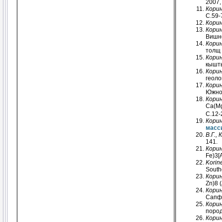
2007,
Корин
С.59-
Корин
Корин
Вишне
Корин
толщ 
Корин
кышты
Корин
геоло
Корин
Южног
Корин
Ca(Mg
С.12-
Корин
масс
В.Г.,
141.
Корин
Fe)3[
Korin
Southe
Корин
Zn)8 
Корин
Сапфи
Корин
пород
Корин