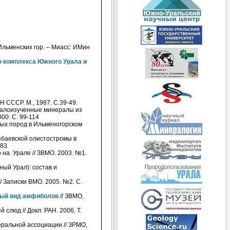
Ильменских гор. – Миасс: ИМин
 комплекса Южного Урала и
Н СССР. М., 1987. С.39-49.
алоизученные минералы из
00. С. 99-114
ых пород в Ильменогорском
збаевской олистостромы в
-83
 на Урале // ЗВМО. 2003. №1.
ый Урал): состав и
/ Записки ВМО. 2005. №2. С.
ный вид амфиболов
// ЗВМО,
слюд // Докл. РАН. 2006. Т.
ральной ассоциации // ЗРМО,