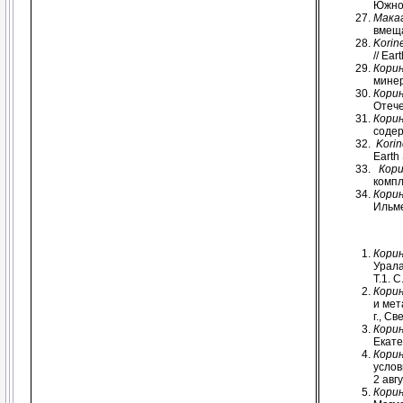
Южног
Макаг
вмеща
Korine
// Ear
Корин
минер
Корин
Отече
Корин
содер
Korin
Earth 
Кори
компл
Корин
Ильме
Корин
Урала
Т.1. С
Корин
и мет
г., С
Корин
Екате
Корин
услов
2 авг
Корин