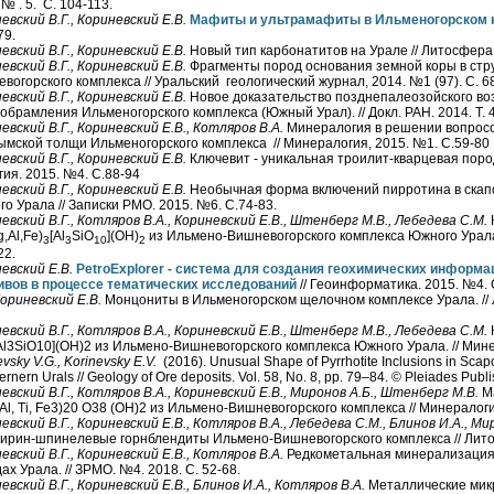
 № . 5. С. 104-113.
евский В.Г., Кориневский Е.В.
Мафиты и ультрамафиты в Ильменогорском 
79.
евский В.Г., Кориневский Е.В.
Новый тип карбонатитов на Урале // Литосфера.
евский В.Г., Кориневский Е.В.
Фрагменты пород основания земной коры в стр
вогорского комплекса // Уральский геологический журнал, 2014. №1 (97). С. 6
евский В.Г., Кориневский Е.В.
Новое доказательство позднепалеозойского во
обрамления Ильменогорского комплекса (Южный Урал). // Докл. РАН. 2014. Т. 
евский В.Г., Кориневский Е.В., Котляров В.А.
Минералогия в решении вопросо
мской толщи Ильменогорского комплекса // Минералогия, 2015. №1. С.59-80
евский В.Г., Кориневский Е.В.
Ключевит - уникальная троилит-кварцевая пород
гия. 2015. №4. С.88-94
евский В.Г., Кориневский Е.В.
Необычная форма включений пирротина в скап
о Урала // Записки РМО. 2015. №6. С.74-83.
евский В.Г., Котляров В.А., Кориневский Е.В., Штенберг М.В., Лебедева С.М.
,Al,Fe)
[Al
SiO
](OH)
из Ильмено-Вишневогорского комплекса Южного Урала 
3
3
10
2
22.
евский Е.В.
PetroExplorer - система для создания геохимических информ
ивов в процессе тематических исследований
// Геоинформатика. 2015. №4. 
 Кориневский Е.В.
Монцониты в Ильменогорском щелочном комплексе Урала. // 
евский В.Г., Котляров В.А., Кориневский Е.В., Штенберг М.В., Лебедева С.М.
Al3SiO10](OH)2 из Ильмено-Вишневогорского комплекса Южного Урала. // Минер
evsky V.G., Korinevsky E.V.
(2016). Unusual Shape of Pyrrhotite Inclusions in Scapo
rnern Urals // Geology of Ore deposits. Vol. 58, No. 8, pp. 79–84. © Pleiades Publi
евский В.Г., Котляров В.А., Кориневский Е.В., Миронов А.Б., Штенберг М.В.
Ма
(Al, Ti, Fe3)20 O38 (OH)2 из Ильмено-Вишневогорского комплекса // Минералоги
евский В.Г., Кориневский Е.В., Котляров В.А., Лебедева С.М., Блинов И.А., М
рин-шпинелевые горнблендиты Ильмено-Вишневогорского комплекса // Литос
евский В.Г., Кориневский Е.В., Котляров В.А.
Редкометальная минерализация
ах Урала. // ЗРМО. №4. 2018. С. 52-68.
евский В.Г., Кориневский Е.В., Блинов И.А., Котляров В.А.
Металлические мик