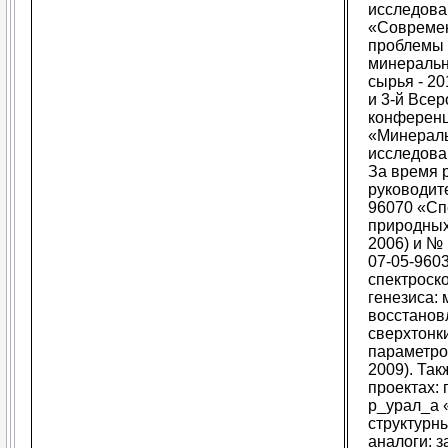
исследован
«Совреме
проблемы 
минеральн
сырья - 2
и 3-й Все
конферен
«Минералы
исследова
За время 
руководит
96070 «Сп
природных 
2006) и №
07-05-960
спектроск
генезиса:
восстанов
сверхтонк
параметро
2009). Та
проектах:
р_урал_а 
структурн
аналоги: 