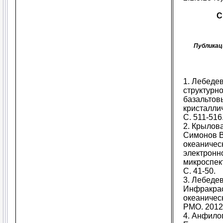
С
Публикац
1. Лебедев
структурн
базальтов
кристаллич
С. 511-516
2. Крылова
Симонов В
океаничес
электронн
микроспект
С. 41-50.
3. Лебеде
Инфракрас
океаническ
РМО. 2012.
4. Анфилог