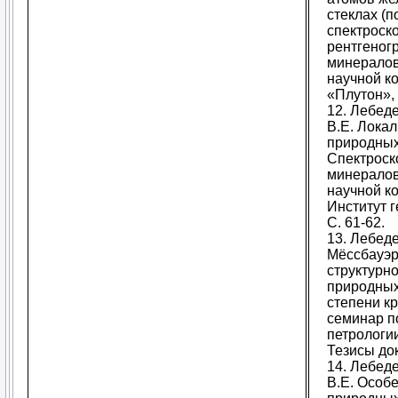
стеклах (
спектроско
рентгеног
минералов
научной к
«Плутон», 
12. Лебед
В.Е. Лока
природных 
Спектроск
минералов
научной к
Институт г
С. 61-62.
13. Лебеде
Мёссбауэр
структурно
природных
степени к
семинар п
петрологи
Тезисы док
14. Лебед
В.Е. Особ