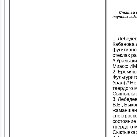
Статьи в
научных изда
1. Лебедев
Кабанова 
фугитивно
стеклах р
// Уральск
Миасс: ИМи
2. Еремяше
Фульгурит
Урал) // Н
твердого 
Сыктывкар.
3. Лебеде
В.Е., Быко
жаманшани
спектроско
состояни
твердого 
Сыктывкар.