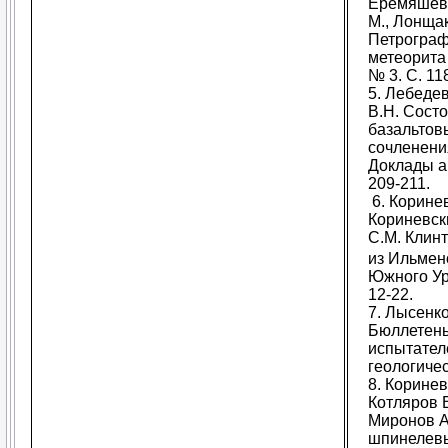
Еремяшев 
М., Лонщак
Петрограф
метеорита 
№ 3. С. 11
5. Лебеде
В.Н. Сост
базальтов
сочленени
Доклады ак
209-211.
6.
Корине
Кориневск
С
.
М
.
Клинт
из
Ильмен
Южного
У
12-22.
7.
Лысенко 
Бюллетень
испытател
геологическ
8.
Кориневс
Котляров В
Миронов А
шпинелевы