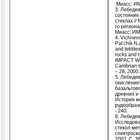
Миасс: ИМи
3. Лебеде
состояние
стеклах //
го региона
Миасс: ИМи
4. Vichnevs
Pal'chik N
and tektite
rocks and m
IMPACT Wor
Cambrian sh
– 28, 2000.
5. Лебедев
окисления
базальтово
древних и
История м
рудообразо
- 240.
6. Лебедев
Исследова
стекол ме
спектроск
2003. С. 38