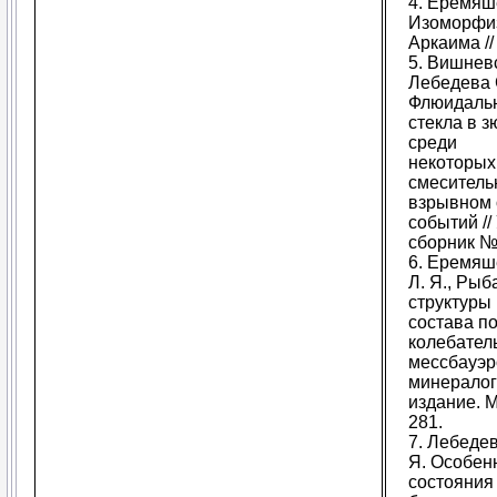
4. Еремяше
Изоморфиз
Аркаима //
5. Вишневс
Лебедева С
Флюидальн
стекла в з
среди
некоторых 
смеситель
взрывном 
событий /
сборник №
6. Еремяше
Л. Я., Рыб
структуры
состава п
колебател
мессбауэро
минералог
издание. М
281.
7. Лебедев
Я. Особен
состояния