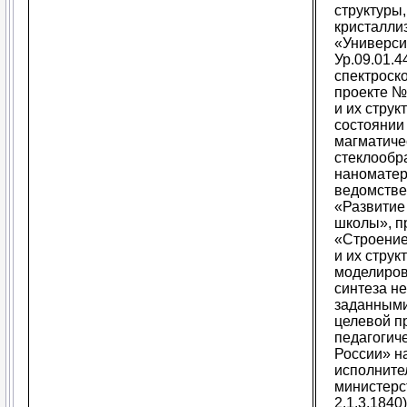
структуры
кристалли
«Универси
Ур.09.01.
спектроско
проекте №
и их стру
состоянии
магматиче
стеклообр
наноматер
ведомстве
«Развитие
школы», пр
«Строение
и их струк
моделиров
синтеза н
заданными
целевой п
педагогич
России» на
исполните
министерс
2.1.3.1840)