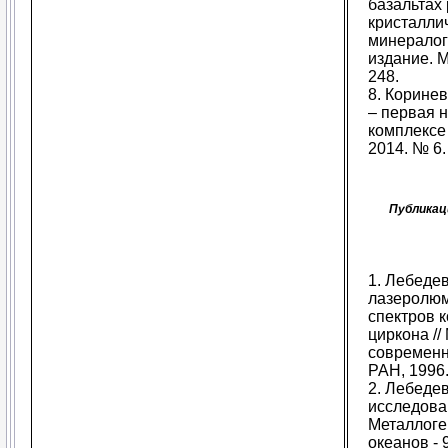
базальтах
кристаллич
минералог
издание. М
248.
8. Коринев
– первая 
комплексе 
2014. № 6.
Публикац
1. Лебеде
лазеролюм
спектров 
циркона //
современн
РАН, 1996.
2. Лебеде
исследован
Металлоге
океанов -