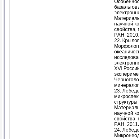
Особеннос
базальтов
электронно
Материалы
научной к
свойства,
РАН, 2010.
22. Крылов
Морфологи
океаническ
исследова
электронно
XVI Росси
экспериме
Черноголо
минералоги
23. Лебед
микроспек
структуры 
Материалы
научной к
свойства,
РАН, 2011.
24. Лебед
Микронеод