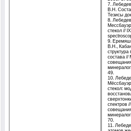
7. Лебедев
В.Н. Соста
Тезисы док
8. Лебедев
Мессбауэр
стекол // I
spectroscop
9. Еремяш
В.Н., Каба
структура
состава //
совещания
минералоги
49.
10. Лебеде
Мёссбауэр
стекол: м
восстанов
сверхтонк
спектров /
совещания
минералоги
70.
11. Лебеде
атомов же