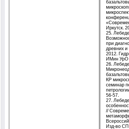
базальтов
микроскоп
микроспек
конферен
«Современ
Иркутск. 2
25. Лебеде
Возможнос
при диагн
древних и
2012. Гид
ИМин УрО Р
26. Лебед
Микронеод
базальтов
КР микрос
семинар п
петрологи
56-57.
27. Лебед
особеннос
// Соврем
метаморф
Всероссий
Изд-во СПб