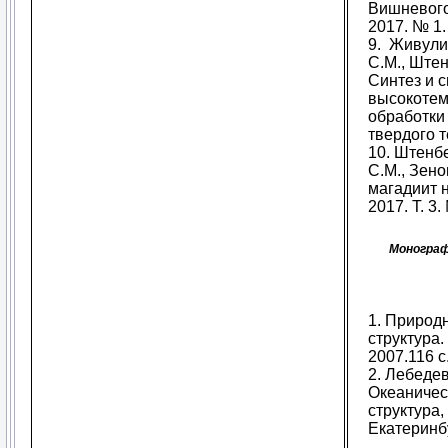
Вишневого
2017. № 1.
9.
Живулин
С.М., Штен
Синтез и 
высокотем
обработки
твердого те
10.
Штенбер
С.М., Зено
магадиит 
2017. Т. 3.
Моногра
1. Природн
структура.
2007.116 с
2. Лебедев
Океаническ
структура,
Екатеринбу