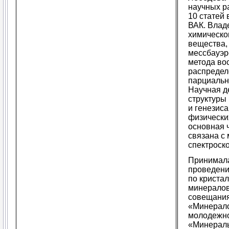
научных ра
10 статей 
ВАК. Влад
химическо
вещества,
мессбауэр
метода во
распредел
парциальн
Научная д
структуры
и генезис
физически
основная 
связана с
спектроск
Принимала
проведени
по криста
минералов,
совещани
«Минерало
молодежно
«Минералы