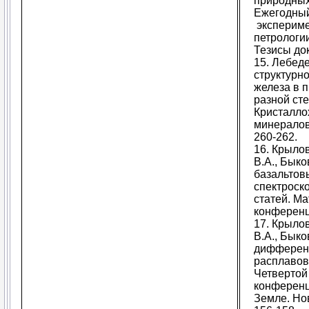
природных 
Ежегодный
экспериме
петрологи
Тезисы док
15. Лебеде
структурн
железа в 
разной сте
Кристалло
минералов 
260-262.
16. Крыло
В.А., Бык
базальтов
спектроско
статей. М
конференц
17. Крыло
В.А., Бык
дифференц
расплавов 
Четвертой
конференц
Земле. Но