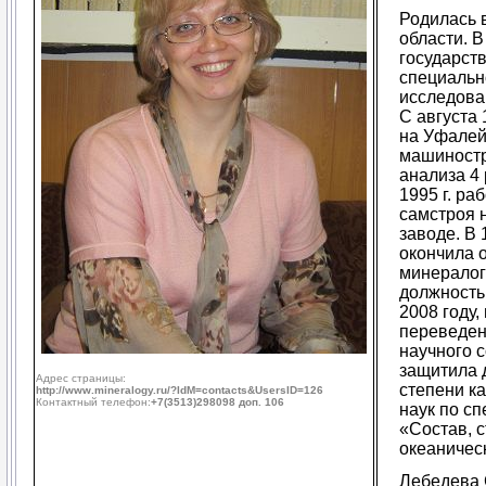
Родилась 
области. В
государст
специальн
исследова
С августа 
на Уфалей
машиностр
анализа 4 
1995 г. ра
самстроя 
заводе. В 1
окончила 
минералог
должность
2008 году,
переведен
научного с
защитила 
Адрес страницы:
степени к
http://www.mineralogy.ru/?IdM=contacts&UsersID=126
Контактный телефон:
+7(3513)298098 доп. 106
наук по сп
«Состав, с
океаничес
Лебедева С