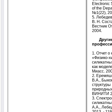
Electronic 
of the Dep
№1(22), 20
5. Лебедев
В. Н. Сост
Вестник О
2004.
Другие
професси
1. Отчет о
«Физико-х
силикатны
как модел
Миасс. 200
2. Еремяш
В.А., Быко
структуры
природных 
ВИНИТИ 28
3. Спектр
силикатны
А.А., Лебе
2013. - 119 