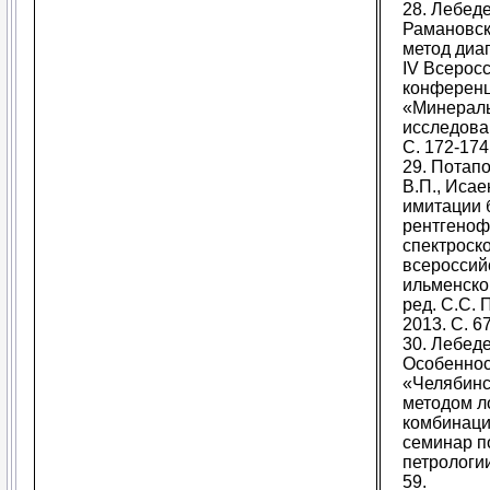
28. Лебеде
Рамановск
метод диа
IV Всерос
конферен
«Минералы
исследова
С. 172-174
29. Потапо
В.П., Исае
имитации 
рентгеноф
спектроск
всероссий
ильменског
ред. С.С.
2013. С. 67
30. Лебед
Особеннос
«Челябинс
методом л
комбинаци
семинар п
петрологи
59.