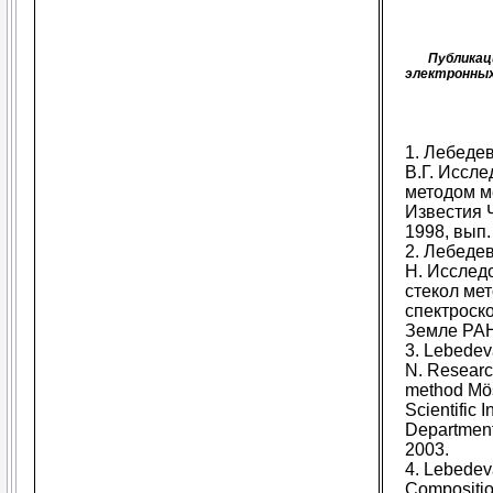
Публикаци
электронных
1. Лебедев
В.Г. Иссл
методом м
Известия 
1998, вып. 
2. Лебедев
Н. Исслед
стекол ме
спектроско
Земле РАН
3. Lebedeva
N. Research
method Mös
Scientific 
Department
2003.
4. Lebedeva
Composition