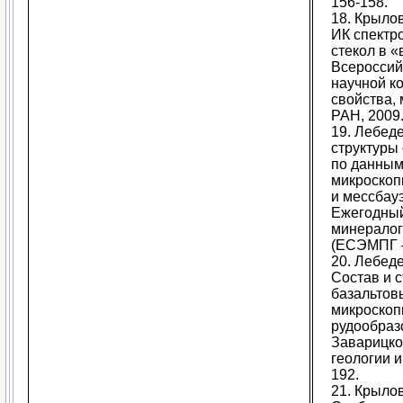
156-158.
18. Крылов
ИК спектр
стекол в «
Всероссий
научной к
свойства,
РАН, 2009.
19. Лебеде
структуры
по данным
микроскоп
и мессбауэ
Ежегодный
минералог
(ЕСЭМПГ – 
20. Лебеде
Состав и с
базальтов
микроскопи
рудообраз
Заварицког
геологии и
192.
21. Крылов